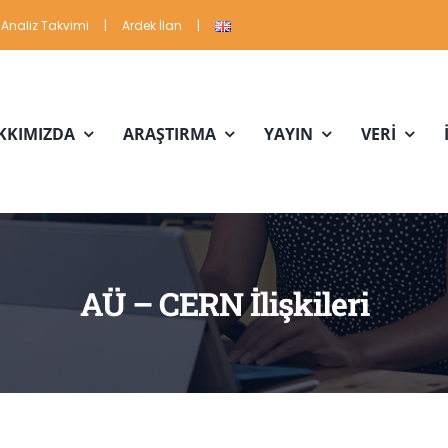
Analiz Takvimi
|
Ardek İlan
|
KKIMIZDA
ARAŞTIRMA
YAYIN
VERİ
AÜ – CERN İlişkileri