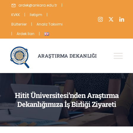
Skip
ardek@ankara.edu.tr
|
to
KVKK
|
İletişim
|
content
Bültenler
|
Analiz Takvimi
|
Ardek İlan
|
ARAŞTIRMA DEKANLIĞI
Tog
Nav
HAKKIMIZDA
ARAŞTIRMA
Hitit Üniversitesi’nden Araştırma
Dekanlığımıza İş Birliği Ziyareti
YAYIN
VERİ
İSTATİSTİKLER