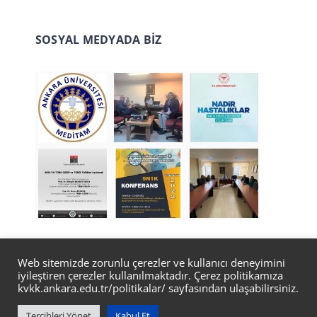
SOSYAL MEDYADA BİZ
Web sitemizde zorunlu çerezler ve kullanıcı deneyimini
iyileştiren çerezler kullanılmaktadır. Çerez politikamıza
© Copyright 2022 | Tasarım
Bilgi İşlem Daire
kvkk.ankara.edu.tr/politikalar/
sayfasından ulaşabilirsiniz.
Başkanlığı Web Ekibi
Tercihleri Yönet
Kabul Et