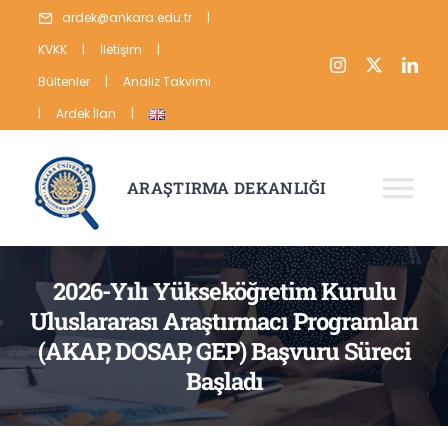
Skip
ardek@ankara.edu.tr
|
to
KVKK
|
İletişim
|
content
Bültenler
|
Analiz Takvimi
|
Ardek İlan
|
ARAŞTIRMA DEKANLIĞI
Tog
Nav
HAKKIMIZDA
2026-Yılı Yükseköğretim Kurulu
ARAŞTIRMA
Uluslararası Araştırmacı Programları
(AKAP, DOSAP, GEP) Başvuru Süreci
YAYIN
Başladı
VERİ
İSTATİSTİKLER