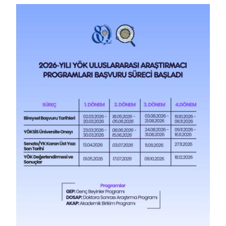
BAŞVURULAR
HİZMETLER