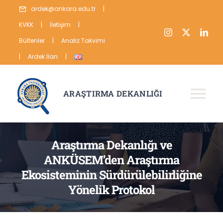
Skip
ardek@ankara.edu.tr
|
to
KVKK
|
İletişim
|
content
Bültenler
|
Analiz Takvimi
|
Ardek İlan
|
ARAŞTIRMA DEKANLIĞI
Tog
Nav
HAKKIMIZDA
Araştırma Dekanlığı ve
ARAŞTIRMA
ANKÜSEM’den Araştırma
Ekosisteminin Sürdürülebilirliğine
YAYIN
Yönelik Protokol
VERİ
İSTATİSTİKLER