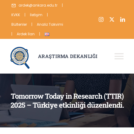
Skip
ardek@ankara.edu.tr
|
to
KVKK
|
İletişim
|
content
Bültenler
|
Analiz Takvimi
|
Ardek İlan
|
ARAŞTIRMA DEKANLIĞI
Tog
Nav
HAKKIMIZDA
ARAŞTIRMA
Tomorrow Today in Research (TTIR)
2025 – Türkiye etkinliği düzenlendi.
YAYIN
VERİ
İSTATİSTİKLER