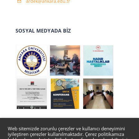
ardek@ankara.edu.tr
SOSYAL MEDYADA BİZ
Web sitemizde zorunlu çerezler ve kullanıcı deneyimini
iyileştiren çerezler kullanılmaktadır. Çerez politikamıza
© Copyright 2022 | Tasarım
Bilgi İşlem Daire