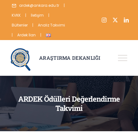
Skip
ardek@ankara.edu.tr
|
to
KVKK
|
İletişim
|
content
Bültenler
|
Analiz Takvimi
|
Ardek İlan
|
ARAŞTIRMA DEKANLIĞI
Tog
Nav
HAKKIMIZDA
ARAŞTIRMA
ARDEK Ödülleri Değerlendirme
Takvimi
YAYIN
VERİ
İSTATİSTİKLER