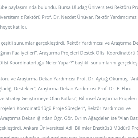
tecrübe paylaşımında bulundu. Bursa Uludağ Üniversitesi Rektörü Pro
iversitemiz Rektörü Prof. Dr. Necdet Ünüvar, Rektör Yardımcımız
eyet katıldı.
 çeşitli sunumlar gerçekleştirdi. Rektör Yardımcısı ve Araştırma D
ının Faaliyetleri”, Araştırma Projeleri Destek Ofisi Koordinatörü 
fisi Koordinatörlüğü Neler Yapar?” başlıklı sunumlarını gerçekleşt
natörü ve Araştırma Dekan Yardımcısı Prof. Dr. Aytuğ Okumuş, “An
ladığı Destekler”, Araştırma Dekan Yardımcısı Prof. Dr. E. Ebru
e Strateji Geliştirmeye Olan Katkısı”, Bilimsel Araştırma Projeleri
rojeleri Koordinatörlüğü Proje Süreçleri”, Rektör Yardımcısı ve
 Araştırma Dekanlığından Öğr. Gör. Evrim Ağaçdelen ise “Alan Baz
rçekleştirdi. Ankara Üniversitesi Adli Bilimler Enstitüsü Müdürü Pro
unumların ardından katılımcıların sorularının yanıtlanmasıyla sona