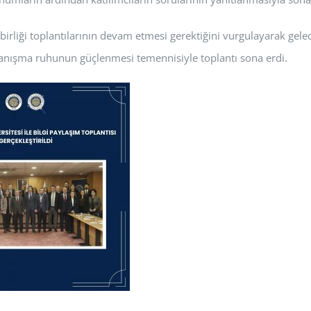
iş birliği toplantılarının devam etmesi gerektiğini vurgulayarak gele
e dayanışma ruhunun güçlenmesi temennisiyle toplantı sona erdi.