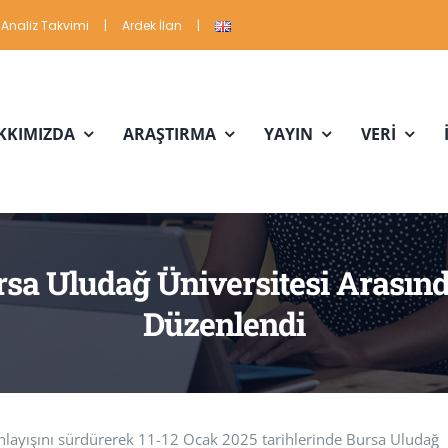
Analiz Takvimi
|
Ardek İlan
|
KKIMIZDA
ARAŞTIRMA
YAYIN
VERİ
rsa Uludağ Üniversitesi Arasınd
Düzenlendi
i anlayışını sürdürerek 11-12 Ocak 2025 tarihlerinde Bursa Uludağ