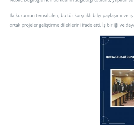
İki kurumun temsilcileri, bu tür karşılıklı bilgi paylaşımı ve 
ortak projeler geliştirme dileklerini ifade etti. İş birliği v