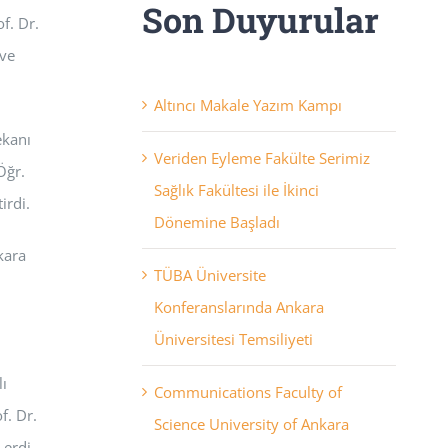
Son Duyurular
f. Dr.
 ve
Altıncı Makale Yazım Kampı
ekanı
Veriden Eyleme Fakülte Serimiz
Öğr.
Sağlık Fakültesi ile İkinci
irdi.
Dönemine Başladı
kara
TÜBA Üniversite
Konferanslarında Ankara
Üniversitesi Temsiliyeti
lı
Communications Faculty of
f. Dr.
Science University of Ankara
 erdi.