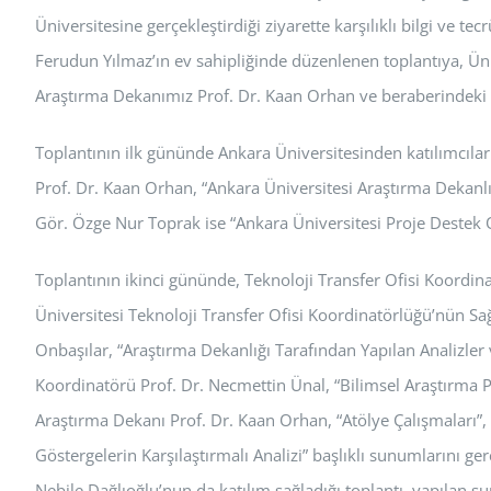
Üniversitesine gerçekleştirdiği ziyarette karşılıklı bilgi ve 
Ferudun Yılmaz’ın ev sahipliğinde düzenlenen toplantıya, Ün
Araştırma Dekanımız Prof. Dr. Kaan Orhan ve beraberindeki h
Toplantının ilk gününde Ankara Üniversitesinden katılımcılar
Prof. Dr. Kaan Orhan, “Ankara Üniversitesi Araştırma Dekanlığ
Gör. Özge Nur Toprak ise “Ankara Üniversitesi Proje Destek O
Toplantının ikinci gününde, Teknoloji Transfer Ofisi Koordi
Üniversitesi Teknoloji Transfer Ofisi Koordinatörlüğü’nün Sağ
Onbaşılar, “Araştırma Dekanlığı Tarafından Yapılan Analizler v
Koordinatörü Prof. Dr. Necmettin Ünal, “Bilimsel Araştırma P
Araştırma Dekanı Prof. Dr. Kaan Orhan, “Atölye Çalışmaları”,
Göstergelerin Karşılaştırmalı Analizi” başlıklı sunumlarını ge
Nebile Dağlıoğlu’nun da katılım sağladığı toplantı, yapılan s