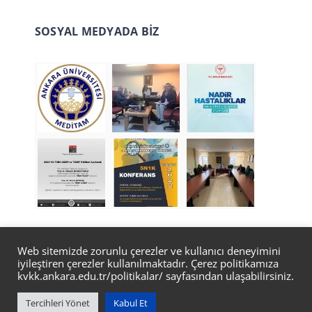
SOSYAL MEDYADA BİZ
Web sitemizde zorunlu çerezler ve kullanıcı deneyimini
iyileştiren çerezler kullanılmaktadır. Çerez politikamıza
© Copyright 2022 | Tasarım
Bilgi İşlem Daire
kvkk.ankara.edu.tr/politikalar/
sayfasından ulaşabilirsiniz.
Başkanlığı Web Ekibi
Tercihleri Yönet
Kabul Et