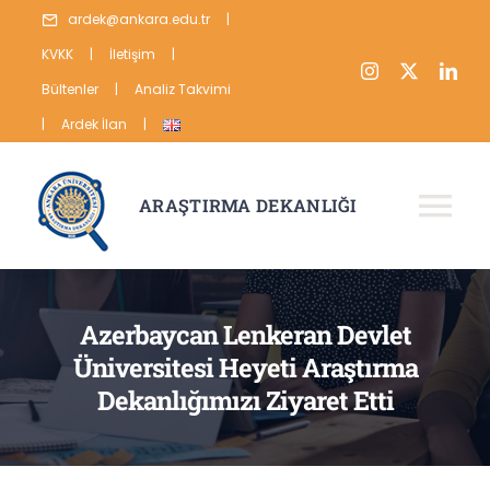
Skip
ardek@ankara.edu.tr
|
to
KVKK
|
İletişim
|
content
Bültenler
|
Analiz Takvimi
|
Ardek İlan
|
ARAŞTIRMA DEKANLIĞI
Tog
Nav
HAKKIMIZDA
Azerbaycan Lenkeran Devlet
ARAŞTIRMA
Üniversitesi Heyeti Araştırma
YAYIN
Dekanlığımızı Ziyaret Etti
VERİ
İSTATİSTİKLER