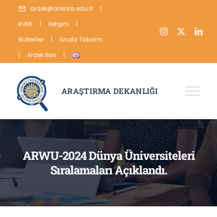
Skip
ardek@ankara.edu.tr
|
to
KVKK
|
İletişim
|
content
Bültenler
|
Analiz Takvimi
|
Ardek İlan
|
ARAŞTIRMA DEKANLIĞI
Tog
Nav
HAKKIMIZDA
ARAŞTIRMA
ARWU-2024 Dünya Üniversiteleri
Sıralamaları Açıklandı.
YAYIN
VERİ
İSTATİSTİKLER