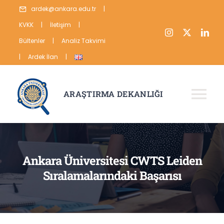
Skip
ardek@ankara.edu.tr
|
to
KVKK
|
İletişim
|
content
Bültenler
|
Analiz Takvimi
|
Ardek İlan
|
ARAŞTIRMA DEKANLIĞI
Tog
Nav
HAKKIMIZDA
ARAŞTIRMA
Ankara Üniversitesi CWTS Leiden
Sıralamalarındaki Başarısı
YAYIN
VERİ
İSTATİSTİKLER