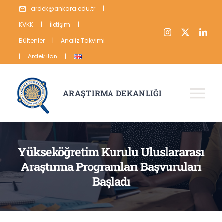
Skip
ardek@ankara.edu.tr
|
to
KVKK
|
İletişim
|
content
Bültenler
|
Analiz Takvimi
|
Ardek İlan
|
ARAŞTIRMA DEKANLIĞI
Tog
Nav
HAKKIMIZDA
Yükseköğretim Kurulu Uluslararası
ARAŞTIRMA
Araştırma Programları Başvuruları
YAYIN
Başladı
VERİ
İSTATİSTİKLER