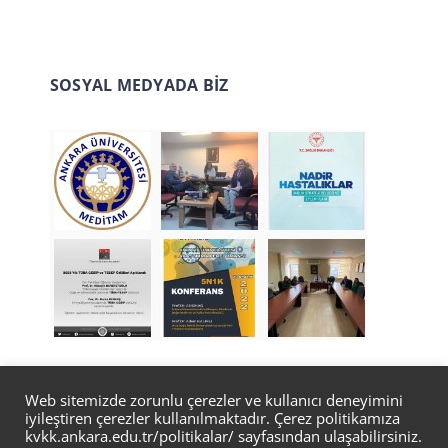
SOSYAL MEDYADA BİZ
Web sitemizde zorunlu çerezler ve kullanıcı deneyimini
iyileştiren çerezler kullanılmaktadır. Çerez politikamıza
© Copyright 2022 | Tasarım
Bilgi İşlem Daire
kvkk.ankara.edu.tr/politikalar/
sayfasından ulaşabilirsiniz.