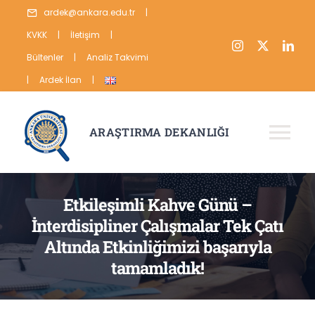
Skip
ardek@ankara.edu.tr
|
to
KVKK
|
İletişim
|
content
Bültenler
|
Analiz Takvimi
|
Ardek İlan
|
ARAŞTIRMA DEKANLIĞI
Tog
Nav
HAKKIMIZDA
Etkileşimli Kahve Günü –
ARAŞTIRMA
İnterdisipliner Çalışmalar Tek Çatı
Altında Etkinliğimizi başarıyla
YAYIN
tamamladık!
VERİ
İSTATİSTİKLER