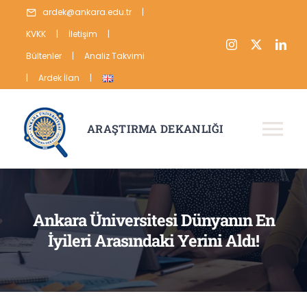
Skip
ardek@ankara.edu.tr
|
to
KVKK
|
İletişim
|
content
Bültenler
|
Analiz Takvimi
|
Ardek İlan
|
ARAŞTIRMA DEKANLIĞI
Tog
Nav
HAKKIMIZDA
ARAŞTIRMA
Ankara Üniversitesi Dünyanın En
İyileri Arasındaki Yerini Aldı!
YAYIN
VERİ
İSTATİSTİKLER